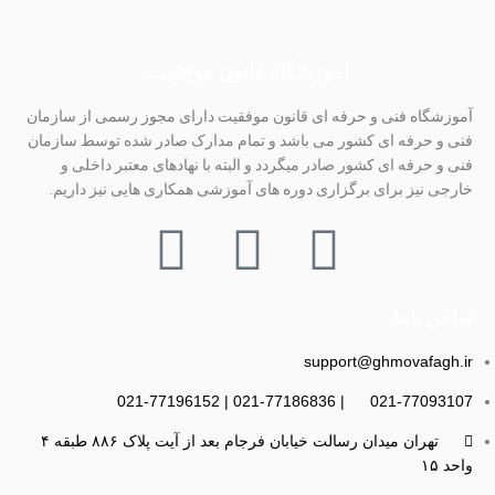
اموزشگاه قانون موفقیت
آموزشگاه فنی و حرفه ای قانون موفقیت دارای مجوز رسمی از سازمان
فنی و حرفه ای کشور می باشد و تمام مدارک صادر شده توسط سازمان
فنی و حرفه ای کشور صادر میگردد و البته با نهادهای معتبر داخلی و
خارجی نیز برای برگزاری دوره های آموزشی همکاری هایی نیز داریم.
تماس باما
support@ghmovafagh.ir
021-77093107 | 021-77186836 | 021-77196152
تهران میدان رسالت خیابان فرجام بعد از آیت پلاک ۸۸۶ طبقه ۴
واحد ۱۵