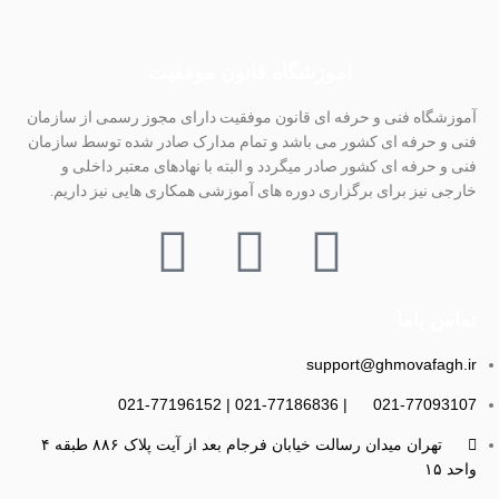
اموزشگاه قانون موفقیت
آموزشگاه فنی و حرفه ای قانون موفقیت دارای مجوز رسمی از سازمان
فنی و حرفه ای کشور می باشد و تمام مدارک صادر شده توسط سازمان
فنی و حرفه ای کشور صادر میگردد و البته با نهادهای معتبر داخلی و
خارجی نیز برای برگزاری دوره های آموزشی همکاری هایی نیز داریم.
تماس باما
support@ghmovafagh.ir
021-77093107 | 021-77186836 | 021-77196152
تهران میدان رسالت خیابان فرجام بعد از آیت پلاک ۸۸۶ طبقه ۴
واحد ۱۵